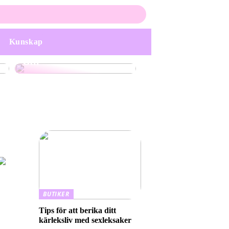
Upptäck Elegans och
Personlighet med
Handgjorda
Smyckekollektioner:
Kunskap
En Guide till Unik
Stil
BUTIKER
Tips för att berika ditt
kärleksliv med sexleksaker