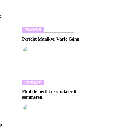
g
KVINNOR
Perfekt Manikyr Varje Gång
KUNSKAP
Find de perfekte sandaler til
t .
sommeren
jd