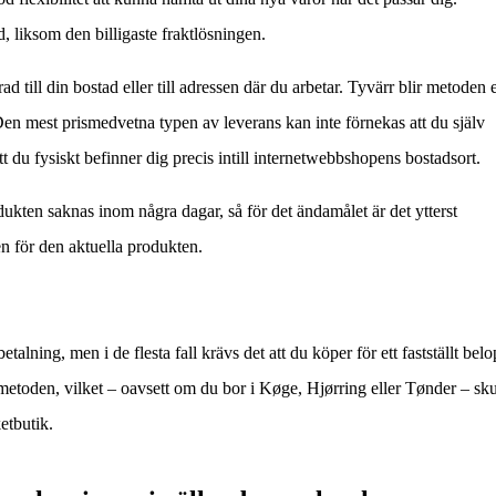
 liksom den billigaste fraktlösningen.
d till din bostad eller till adressen där du arbetar. Tyvärr blir metoden e
en mest prismedvetna typen av leverans kan inte förnekas att du själv
att du fysiskt befinner dig precis intill internetwebbshopens bostadsort.
kten saknas inom några dagar, så för det ändamålet är det ytterst
en för den aktuella produkten.
etalning, men i de flesta fall krävs det att du köper för ett fastställt belo
smetoden, vilket – oavsett om du bor i Køge, Hjørring eller Tønder – sku
ketbutik.