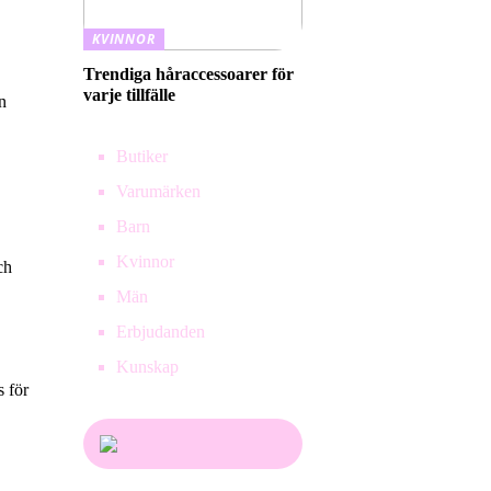
KVINNOR
Trendiga håraccessoarer för
varje tillfälle
n
Butiker
Varumärken
Barn
Kvinnor
ch
Män
Erbjudanden
Kunskap
s för