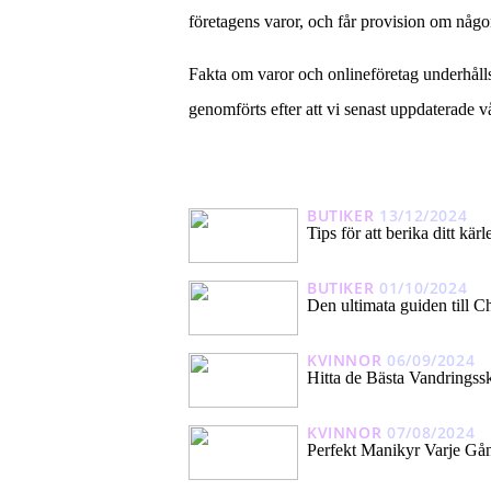
företagens varor, och får provision om någo
Fakta om varor och onlineföretag underhålls
genomförts efter att vi senast uppdaterade v
BUTIKER
13/12/2024
Tips för att berika ditt kä
BUTIKER
01/10/2024
Den ultimata guiden till C
KVINNOR
06/09/2024
Hitta de Bästa Vandringss
KVINNOR
07/08/2024
Perfekt Manikyr Varje Gå