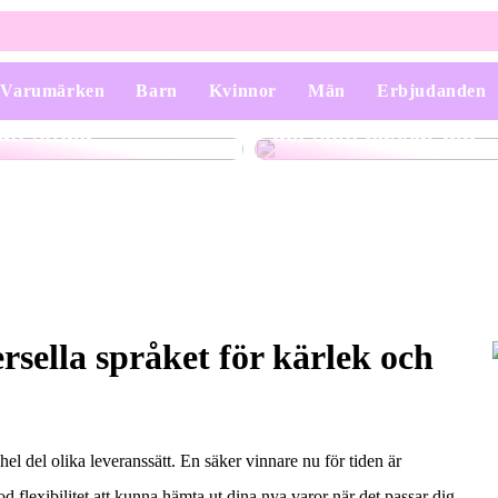
Varumärken
Barn
Kvinnor
Män
Erbjudanden
Smycken som får dig
Kostymer – Att välja
att stråla
det som passar dig
sella språket för kärlek och
 hel del olika leveranssätt. En säker vinnare nu för tiden är
d flexibilitet att kunna hämta ut dina nya varor när det passar dig.