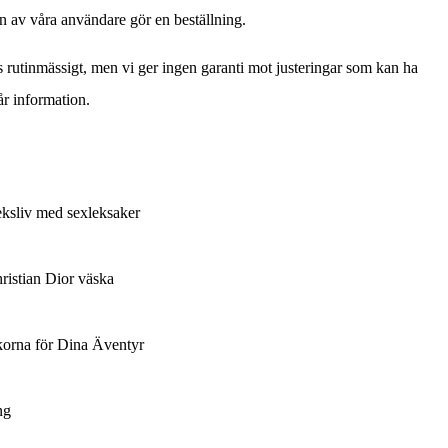
n av våra användare gör en beställning.
 rutinmässigt, men vi ger ingen garanti mot justeringar som kan ha
år information.
rleksliv med sexleksaker
hristian Dior väska
korna för Dina Äventyr
ng