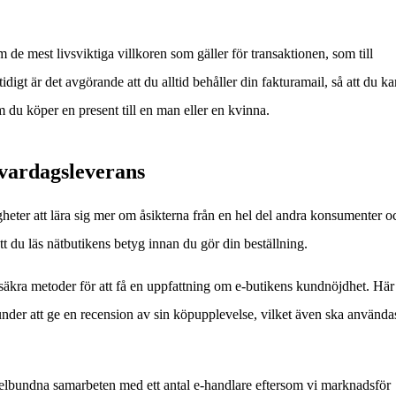
 de mest livsviktiga villkoren som gäller för transaktionen, som till
digt är det avgörande att du alltid behåller din fakturamail, så att du ka
m du köper en present till en man eller en kvinna.
vardagsleverans
gheter att lära sig mer om åsikterna från en hel del andra konsumenter o
t du läs nätbutikens betyg innan du gör din beställning.
 säkra metoder för att få en uppfattning om e-butikens kundnöjdhet. Här
under att ge en recension av sin köpupplevelse, vilket även ska använda
gelbundna samarbeten med ett antal e-handlare eftersom vi marknadsför