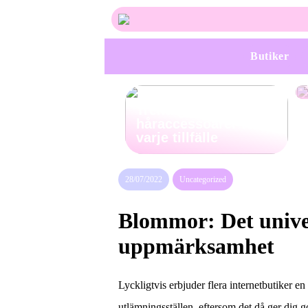
Butiker
Trendiga
håraccessoarer för
varje tillfälle
28/07/2022
Uncategorized
Blommor: Det univer
uppmärksamhet
Lyckligtvis erbjuder flera internetbutiker en
utlämningsställen, eftersom det då ger dig go