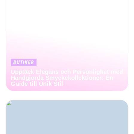
BUTIKER
Upptäck Elegans och Personlighet med
Handgjorda Smyckekollektioner: En
Guide till Unik Stil