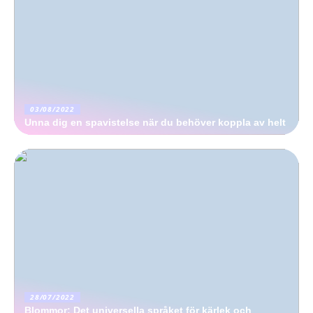
03/08/2022
Unna dig en spavistelse när du behöver koppla av helt
28/07/2022
Blommor: Det universella språket för kärlek och