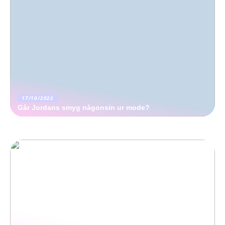
17/10/2022
Går Jordans smyg någonsin ur mode?