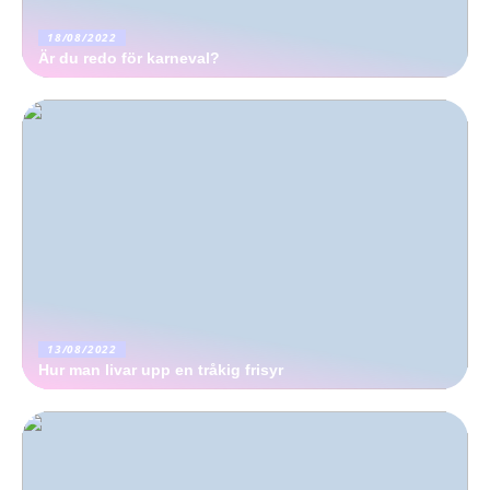
18/08/2022
Är du redo för karneval?
13/08/2022
Hur man livar upp en tråkig frisyr