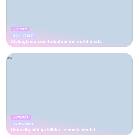
BUTIKER
30/11/2023
Stylingknep som förbättrar din outfit direkt
KVINNOR
19/05/2023
Unna dig härliga kläder i senaste modet