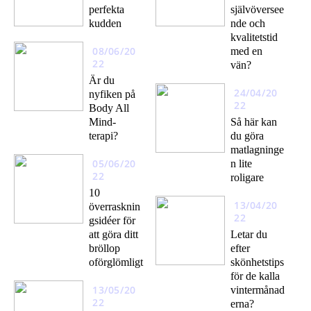
perfekta
självöversee
kudden
nde och
kvalitetstid
08/06/20
med en
22
vän?
Är du
24/04/20
nyfiken på
22
Body All
Mind-
Så här kan
terapi?
du göra
matlagninge
05/06/20
n lite
22
roligare
10
13/04/20
överrasknin
22
gsidéer för
att göra ditt
Letar du
bröllop
efter
oförglömligt
skönhetstips
för de kalla
13/05/20
vintermånad
22
erna?