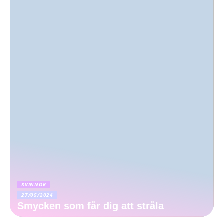
KVINNOR
27/05/2024
Smycken som får dig att stråla