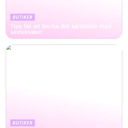
BUTIKER
Tips för att berika ditt kärleksliv med
sexleksaker
BUTIKER