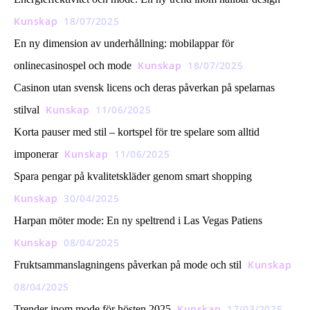
Kunskap
18/07/2025
En ny dimension av underhållning: mobilappar för
Kunskap
18/07/2025
onlinecasinospel och mode
Casinon utan svensk licens och deras påverkan på spelarnas
Kunskap
11/06/2025
stilval
Korta pauser med stil – kortspel för tre spelare som alltid
Kunskap
11/06/2025
imponerar
Spara pengar på kvalitetskläder genom smart shopping
Kunskap
30/04/2025
Harpan möter mode: En ny speltrend i Las Vegas Patiens
Kunskap
08/04/2025
Kunskap
Fruktsammanslagningens påverkan på mode och stil
08/04/2025
Kunskap
17/03/2025
Trender inom mode för hösten 2025