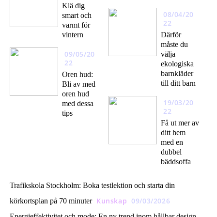
Klä dig
08/04/20
smart och
22
varmt för
vintern
Därför
måste du
09/05/20
välja
22
ekologiska
barnkläder
Oren hud:
till ditt barn
Bli av med
oren hud
19/03/20
med dessa
22
tips
Få ut mer av
ditt hem
med en
dubbel
bäddsoffa
Trafikskola Stockholm: Boka testlektion och starta din
Kunskap
09/03/2026
körkortsplan på 70 minuter
Energieffektivitet och mode: En ny trend inom hållbar design