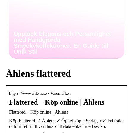
Upptäck Elegans och Personlighet
med Handgjorda
Smyckekollektioner: En Guide till
Unik Stil
Åhlens flattered
http s://www.ahlens.se › Varumärken
Flattered – Köp online | Åhléns
Flattered – Köp online | Åhléns
Köp Flattered på Åhléns ✓ Öppet köp i 30 dagar ✓ Fri frakt
och fri retur till varuhus ✓ Betala enkelt med swish.