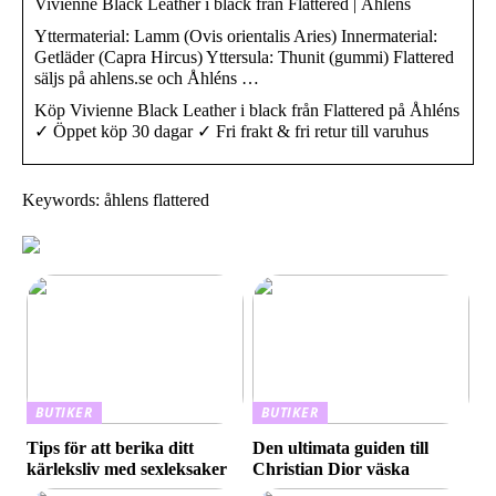
Vivienne Black Leather i black från Flattered | Åhlens
Yttermaterial: Lamm (Ovis orientalis Aries) Innermaterial:
Getläder (Capra Hircus) Yttersula: Thunit (gummi) Flattered
säljs på ahlens.se och Åhléns …
Köp Vivienne Black Leather i black från Flattered på Åhléns
✓ Öppet köp 30 dagar ✓ Fri frakt & fri retur till varuhus
Keywords: åhlens flattered
BUTIKER
BUTIKER
Tips för att berika ditt
Den ultimata guiden till
kärleksliv med sexleksaker
Christian Dior väska