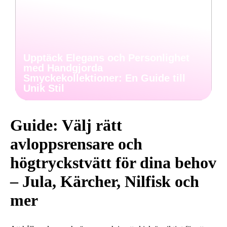
Upptäck Elegans och Personlighet
med Handgjorda
Smyckekollektioner: En Guide till
Unik Stil
Guide: Välj rätt
avloppsrensare och
högtryckstvätt för dina behov
– Jula, Kärcher, Nilfisk och
mer