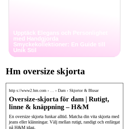
Upptäck Elegans och Personlighet
med Handgjorda
Smyckekollektioner: En Guide till
Unik Stil
Hm oversize skjorta
http s://www2.hm.com › … › Dam › Skjortor & Blusar
Oversize-skjorta för dam | Rutigt,
linne & knäppning – H&M
En oversize skjorta funkar alltid. Matcha din vita skjorta med
jeans eller klänningar. Välj mellan rutigt, randigt och enfärgat
på H&M idag.