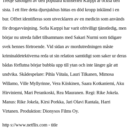
Tredje säsongen av den populära krimserien Karppi är också den
sista. I ett före detta djursjukhus hittas en död kropp inklämd i en
bur. Offret identifieras som utvecklaren av en medicin som används
för drogavvänjning. Sofia Karppi har varit ofrivilligt tjänstledig, men
börjar nu utreda fallet tillsammans med Sakari Nurmi som tidigare
svek hennes förtroende. Vid sidan av mordutredningen måste
kriminaldetektiverna reda ut sin relation samtidigt som saker ur deras
bådas förflutna börjar bubbla upp till ytan och inte längre går att
undvika. Skådespelare: Pihla Viitala, Lauri Tilkanen, Mimosa
Willamo, Ville Myllyrinne, Vera Kiiskinen, Saara Kotkaniemi, Aku
Hirviniemi, Mari Perankoski, Rea Mauranen. Regi: Rike Jokela.
Manus: Rike Jokela, Kirsi Porkka, Jari Olavi Rantala, Harri
Virtanen. Produktion: Dionysos Films Oy.
http s://www.netflix.com › title